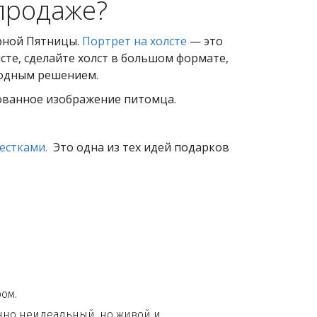
спродаже?
рной Пятницы.
Портрет на холсте
— это
сте, сделайте холст в большом формате,
годным решением.
зованное изображение питомца.
естками.
Это одна из тех идей подарков
ром.
енно неидеальный, но живой и