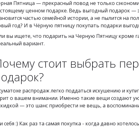
рная Пятница — прекрасный повод не только сэкономить
стоящему ценном подарке. Ведь выгодный подарок — эт
ановится частью семейной истории, а не пылится на пол
вый год? И в Чёрную пятницу покупать подарки выгодне
ли вы ищете, что подарить на Черную Пятницу кроме г
еальный вариант.
Почему стоит выбрать пе
подарок?
суматохе распродаж легко поддаться искушению и купить
рит о вашем внимании. Именно такие вещи создают ую
кидкой — это шанс приобрести не вещь, а воспоминание
ебя :) Как раз та самая покупка - когда давно хотелось,