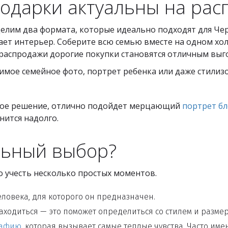
подарки актуальны на ра
делим два формата, которые идеально подходят для Че
ет интерьер. Соберите всю семью вместе на одном хол
я распродажи дорогие покупки становятся отличным вы
имое семейное фото, портрет ребенка или даже стили
чное решение, отлично подойдет мерцающий
портрет бл
нится надолго.
льный выбор?
о учесть несколько простых моментов.
еловека, для которого он предназначен.
находиться — это поможет определиться со стилем и разме
рафию,
которая вызывает самые теплые чувства. Часто им