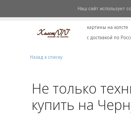
Наш сайт использует c
Главная
О нас
Стили
Порт
картины на холсте
с доставкой по Рос
Назад к списку
Не только техн
купить на Чер