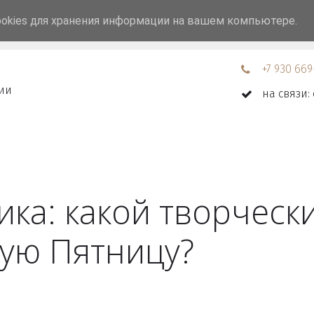
ookies для хранения информации на вашем компьютере.
рет блестками
Цены
Отзывы
Доставка и о
+7 930 669
сии
на связи: 
ика: какой творческ
ную Пятницу?